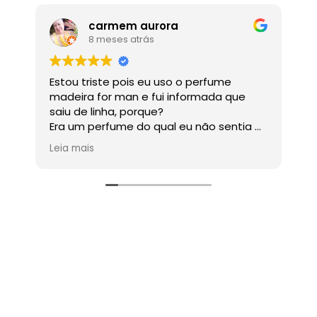
carmem aurora
8 meses atrás
Estou triste pois eu uso o perfume
Ó
madeira for man e fui informada que
saiu de linha, porque?
Era um perfume do qual eu não sentia o
cheiro , mas onde eu passava as
Leia mais
pessoas adoravam.