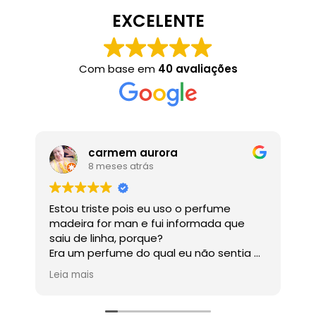
EXCELENTE
Com base em
40 avaliações
carmem aurora
8 meses atrás
Estou triste pois eu uso o perfume
Ó
madeira for man e fui informada que
saiu de linha, porque?
Era um perfume do qual eu não sentia o
cheiro , mas onde eu passava as
Leia mais
pessoas adoravam.