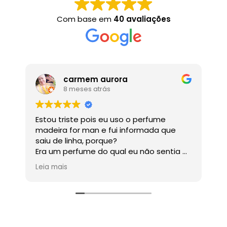
Com base em
40 avaliações
carmem aurora
8 meses atrás
Estou triste pois eu uso o perfume
Ó
madeira for man e fui informada que
saiu de linha, porque?
Era um perfume do qual eu não sentia o
cheiro , mas onde eu passava as
Leia mais
pessoas adoravam.