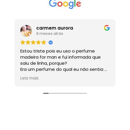
carmem aurora
8 meses atrás
Estou triste pois eu uso o perfume
Ó
madeira for man e fui informada que
saiu de linha, porque?
Era um perfume do qual eu não sentia o
cheiro , mas onde eu passava as
Leia mais
pessoas adoravam.