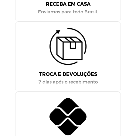
GANHE 5% DE DESCONTO
Pagando no pix
PARCELE
EM ATÉ 12 X
Com cartões de Crédito