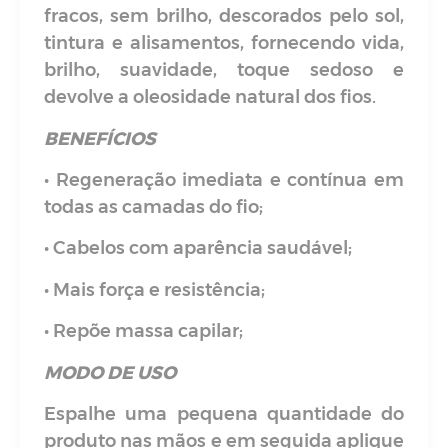
• Repõe massa capilar;
MODO DE USO
Espalhe uma pequena quantidade do
produto nas mãos e em seguida aplique
o Banho de Óleo no cabelo úmido,
amassando os fios de baixo para cima,
das pontas para o comprimento.
Para um melhor resultado, aplique o
Banho de Óleo mecha por mecha
passando os dedos abertos entre os fios.
Deixe agir por 5 minutos. Depois, é só
enxaguar bem. Podendo usar touca
térmica para obter um efeito ainda
mais macio e sedoso nos cabelos.