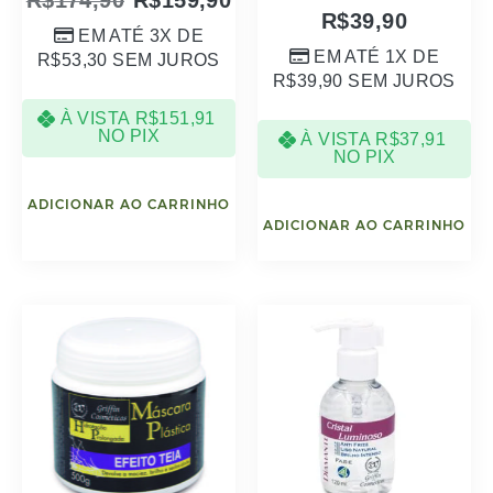
Máscara Plástica Efeito
Cristal Luminoso 120
teia 500g
mL
R$
59,90
R$
59,90
EM ATÉ 2X DE
EM ATÉ 2X DE
R$
29,95
SEM JUROS
R$
29,95
SEM JUROS
À VISTA
R$
56,91
À VISTA
R$
56,91
NO PIX
NO PIX
ADICIONAR AO CARRINHO
ADICIONAR AO CARRINHO