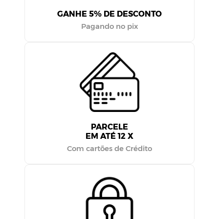
100 %
SEGURO
Seus dados estão protegidos.
Atendimento:
Segunda à quinta: 08:00h às 17:30h
Sexta-feira: 08:00h às 17:00h
(62) 3206-2771