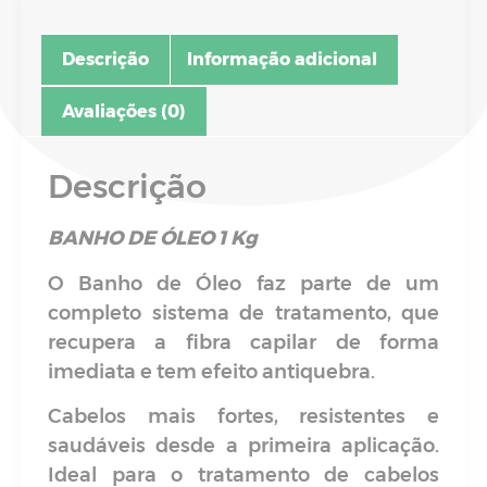
recupera a fibra capilar de forma
imediata e tem efeito antiquebra.
Cabelos mais fortes, resistentes e
saudáveis desde a primeira aplicação.
Ideal para o tratamento de cabelos
fracos, sem brilho, descorados pelo sol,
tintura e alisamentos, fornecendo vida,
brilho, suavidade, toque sedoso e
devolve a oleosidade natural dos fios.
BENEFÍCIOS
• Regeneração imediata e contínua em
todas as camadas do fio;
• Cabelos com aparência saudável;
• Mais força e resistência;