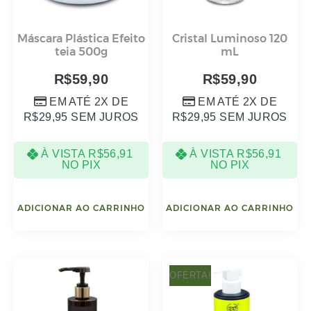
OFERTA!
Shampoo Matizador
Defrizante Sem
500 mL
Enxágue Semente Di
Linum 250g
R$
69,90
R$
56,00
R$
49,90
EM ATÉ 3X DE
EM ATÉ 2X DE
R$
23,30
SEM JUROS
R$
24,95
SEM JUROS