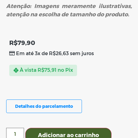
Detalhes do parcelamento
Adicionar ao carrinho
Categorias
,
Cabelos
Linha profissional
Consulte o prazo estimado e valor da entrega
Não sei meu CEP