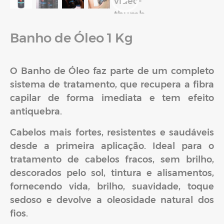
tratamento de cabelos fracos, sem brilho,
descorados pelo sol, tintura e alisamentos,
fornecendo vida, brilho, suavidade, toque
sedoso e devolve a oleosidade natural dos
fios.
Atenção: Imagens meramente ilustrativas,
atenção na escolha de tamanho do produto.
R$
79,90
Em até 3x de
R$
26,63
sem juros
À vista
R$
75,91
no Pix