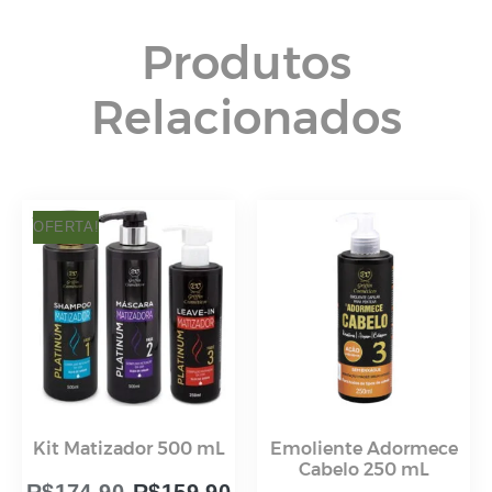
Kit Matizador 500 mL
Emoliente Adormece
Cabelo 250 mL
R$
174,90
R$
159,90
R$
39,90
EM ATÉ 3X DE
EM ATÉ 1X DE
R$
53,30
SEM JUROS
R$
39,90
SEM JUROS
À VISTA
R$
151,91
NO PIX
À VISTA
R$
37,91
NO PIX
ADICIONAR AO CARRINHO
ADICIONAR AO CARRINHO