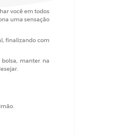
nhar você em todos
ciona uma sensação
l, finalizando com
 bolsa, manter na
esejar.
imão.