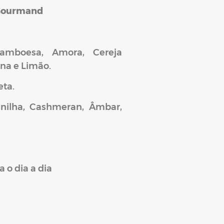
 Gourmand
ramboesa, Amora, Cereja
na e Limão.
eta.
unilha, Cashmeran, Âmbar,
 o dia a dia