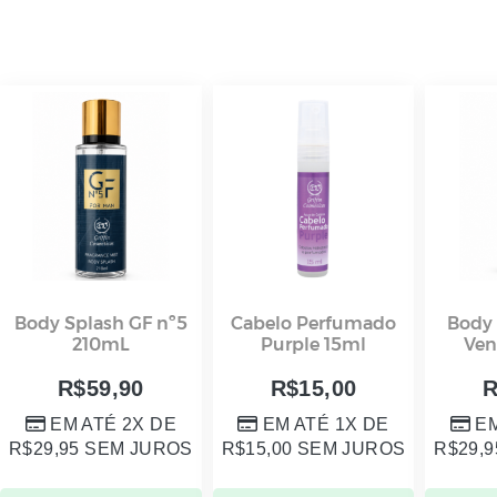
Body Splash GF nº5
Cabelo Perfumado
Body 
210mL
Purple 15ml
Ven
R$
59,90
R$
15,00
EM ATÉ 2X DE
EM ATÉ 1X DE
EM
R$
29,95
SEM JUROS
R$
15,00
SEM JUROS
R$
29,9