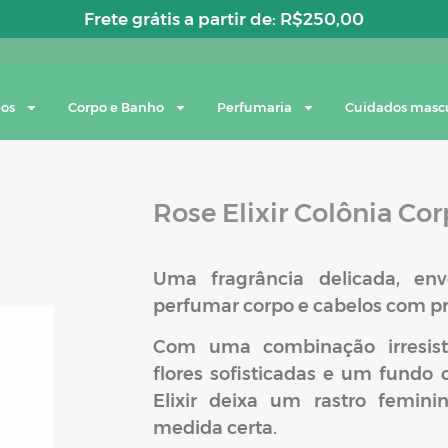
Frete grátis a partir de:
R$
250,00
los
Corpo e Banho
Perfumaria
Cuidados masc
Rose Elixir Colônia Co
Uma fragrância delicada, en
perfumar corpo e cabelos com pr
Com uma combinação irresistí
flores sofisticadas e um fundo
Elixir deixa um rastro femini
medida certa.