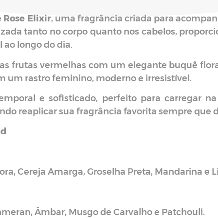
e
Rose Elixir
, uma fragrância criada para acompa
izada tanto no corpo quanto nos cabelos, propor
ao longo do dia.
s frutas vermelhas com um elegante buquê flora
um rastro feminino, moderno e irresistível.
mporal e sofisticado, perfeito para carregar na
ndo reaplicar sua fragrância favorita sempre que d
nd
a, Cereja Amarga, Groselha Preta, Mandarina e L
hmeran, Âmbar, Musgo de Carvalho e Patchouli.