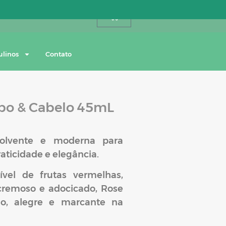
Entre ou cadastre-se
0
ulinos
Contato
rpo & Cabelo 45mL
volvente e moderna para
aticidade e elegância.
vel de frutas vermelhas,
 cremoso e adocicado, Rose
no, alegre e marcante na