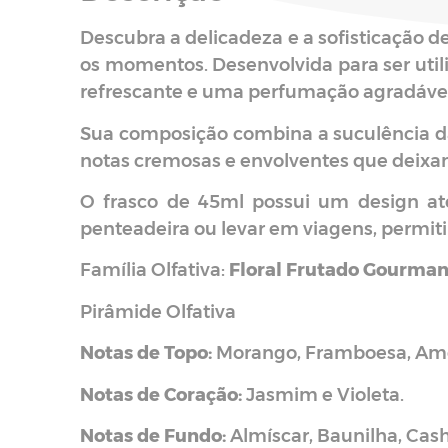
Descubra a delicadeza e a sofisticação d
os momentos. Desenvolvida para ser util
refrescante e uma perfumação agradável 
Sua composição combina a suculência da
notas cremosas e envolventes que deixam 
O frasco de 45ml possui um design ate
penteadeira ou levar em viagens, permiti
Família Olfativa:
Floral Frutado Gourma
Pirâmide Olfativa
Notas de Topo:
Morango, Framboesa, Amor
Notas de Coração:
Jasmim e Violeta.
Notas de Fundo:
Almíscar, Baunilha, Cas