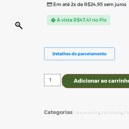
Em até 2x de
R$
24,95
sem juros
À vista
R$
47,41
no Pix
Detalhes do parcelamento
Adicionar ao carrinh
Categorias
,
,
Lançamentos
Perfumaria
Pe