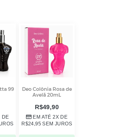
tta 99
Deo Colônia Rosa de
Avelã 20mL
0
R$
49,90
X DE
EM ATÉ 2X DE
UROS
R$
24,95
SEM JUROS