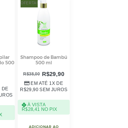
OFERTA!
ilar
Shampoo de Bambú
lo 500
500 ml
R$
29,90
R$
38,00
0
EM ATÉ 1X DE
X DE
R$
29,90
SEM JUROS
UROS
À VISTA
R$
28,41
NO PIX
X
ADICIONAR AO