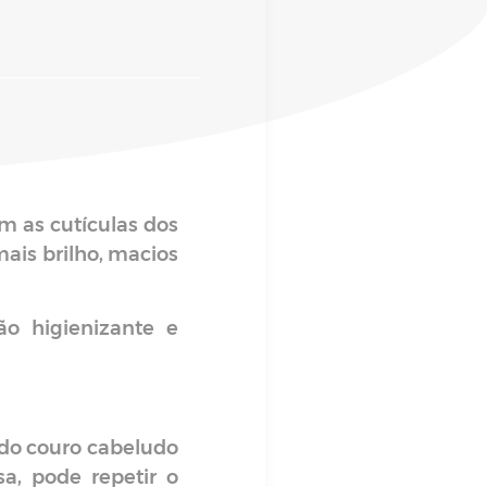
 as cutículas dos
ais brilho, macios
o higienizante e
do couro cabeludo
a, pode repetir o