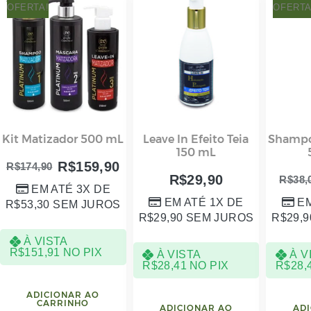
OFERTA!
OFERTA
Kit Matizador 500 mL
Leave In Efeito Teia
Shamp
150 mL
R$
159,90
R$
174,90
R$
29,90
R$
38,
EM ATÉ 3X DE
EM ATÉ 1X DE
EM
R$
53,30
SEM JUROS
R$
29,90
SEM JUROS
R$
29,9
À VISTA
R$
151,91
NO PIX
À VISTA
À V
R$
28,41
NO PIX
R$
28,
ADICIONAR AO
CARRINHO
ADICIONAR AO
ADI