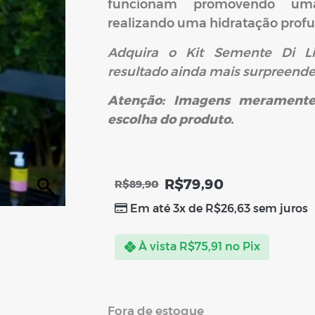
funcionam promovendo uma
realizando uma hidratação prof
Adquira o Kit Semente Di 
resultado ainda mais surpreenden
Atenção: Imagens meramente 
escolha do produto.
R$
79,90
R$
89,90
Em até 3x de
R$
26,63
sem juros
À vista
R$
75,91
no Pix
Fora de estoque