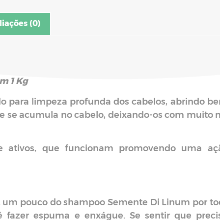
liações (0)
m 1 Kg
 para limpeza profunda dos cabelos, abrindo bem
que se acumula no cabelo, deixando-os com muito m
 ativos, que funcionam promovendo uma açã
os, um pouco do shampoo Semente Di Linum por to
 fazer espuma e enxágue. Se sentir que precis