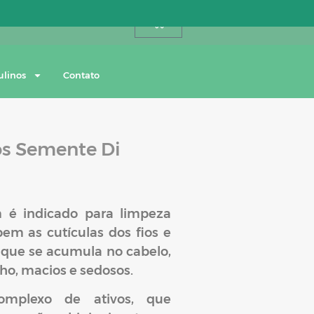
Entre ou cadastre-se
0
ulinos
Contato
s Semente Di
é indicado para limpeza
em as cutículas dos fios e
 que se acumula no cabelo,
ho, macios e sedosos.
mplexo de ativos, que