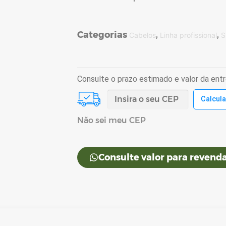
Categorias
,
,
Cabelos
Linha profissional
S
Consulte o prazo estimado e valor da ent
Não sei meu CEP
Consulte valor para revenda