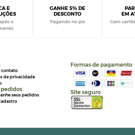
CA E
GANHE 5% DE
PAR
UÇÕES
DESCONTO
EM AT
após o
Pagando no pix
Com cartõe
imento
a
Formas de pagamento
e contato
as de privacidade
o
 pedidos
Site seguro
nhe seus pedidos
cadastro