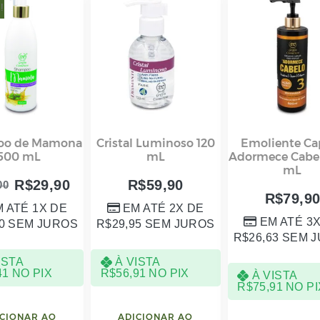
!
oo de Mamona
Cristal Luminoso 120
Emoliente Cap
500 mL
mL
Adormece Cabe
mL
R$
29,90
R$
59,90
00
R$
79,9
 ATÉ 1X DE
EM ATÉ 2X DE
EM ATÉ 3
0
SEM JUROS
R$
29,95
SEM JUROS
R$
26,63
SEM J
ISTA
À VISTA
41
NO PIX
R$
56,91
NO PIX
À VISTA
R$
75,91
NO PI
CIONAR AO
ADICIONAR AO