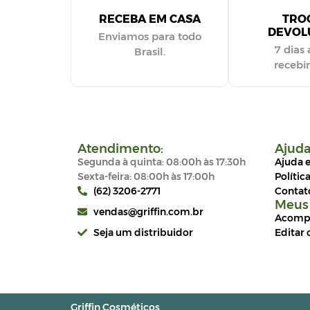
RECEBA EM CASA
TRO
DEVOL
Enviamos para todo
7 dias 
Brasil.
receb
Atendimento:
Ajud
Segunda à quinta: 08:00h às 17:30h
Ajuda 
Sexta-feira: 08:00h às 17:00h
Polític
(62) 3206-2771
Contat
Meus
vendas@griffin.com.br
Acompa
Seja um distribuidor
Editar 
Griffin Cosméticos