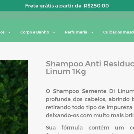
Frete grátis a partir de:
R$
250,00
los
Corpo e Banho
Perfumaria
Cuidados masc
Shampoo Anti Resíduo
Linum 1Kg
O Shampoo Semente Di Linum 
profunda dos cabelos, abrindo b
retirando todo tipo de impureza
deixando-os com muito mais bril
Sua fórmula contém um co