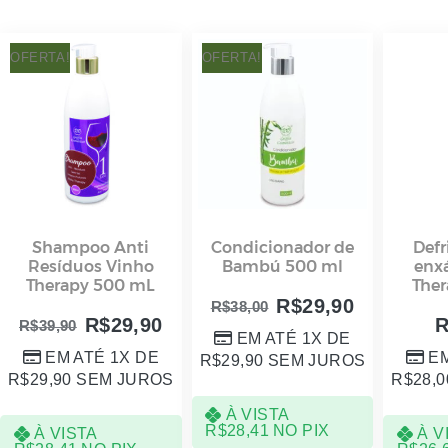
OFERTA!
OFERTA!
Shampoo Anti
Condicionador de
Defr
Resíduos Vinho
Bambú 500 ml
enx
Therapy 500 mL
Ther
R$
29,90
R$
38,00
R$
29,90
R$
39,90
EM ATÉ 1X DE
EM ATÉ 1X DE
EM
R$
29,90
SEM JUROS
R$
29,90
SEM JUROS
R$
28,0
À VISTA
R$
28,41
NO PIX
À VISTA
À V