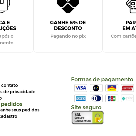
CA E
GANHE 5% DE
PAR
UÇÕES
DESCONTO
EM AT
após o
Pagando no pix
Com cartõe
imento
a
Formas de pagamento
e contato
as de privacidade
o
 pedidos
Site seguro
nhe seus pedidos
cadastro