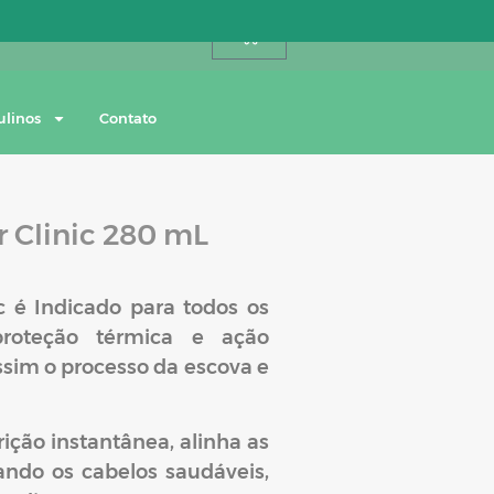
Entre ou cadastre-se
0
ulinos
Contato
r Clinic 280 mL
c é Indicado para todos os
proteção térmica e ação
im o processo da escova e
rição instantânea, alinha as
xando os cabelos saudáveis,