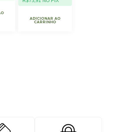
R$
75,91
NO PIX
AO
ADICIONAR AO
CARRINHO