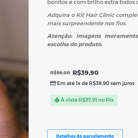
bonitos e com brilho extra todos o
Adquira o Kit Hair Clinic compl
mais surpreendente nos fios.
Atenção: Imagens meramente 
escolha do produto.
R$
39,90
R$
56,00
Em até 1x de
R$
39,90
sem juros
À vista
R$
37,91
no Pix
Detalhes do parcelamento