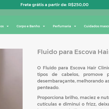
Frete grátis a partir de:
R$
250,00
los
Corpo e Banho
Perfumaria
Cuidados masc
Fluido para Escova Hai
O Fluido para Escova Hair Clini
tipos de cabelos, promove 
desembaraçante, melhorando ass
penteado.
Proporciona brilho, maciez e nut
cutículas e diminui o frizz, dei