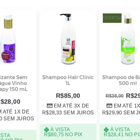
OFERTA!
izante Sem
Shampoo Hair Clinic
Shampoo de 
águe Vinho
1L
500 ml
apy 150 mL
R$
85,00
R$
2
R$
38,00
R$
28,00
EM ATÉ 3X DE
EM ATÉ 1
 ATÉ 1X DE
R$
28,33
SEM JUROS
R$
29,90
SEM J
0
SEM JUROS
À VISTA
À VISTA
R$
80,75
NO PIX
R$
28,41
NO PI
ISTA