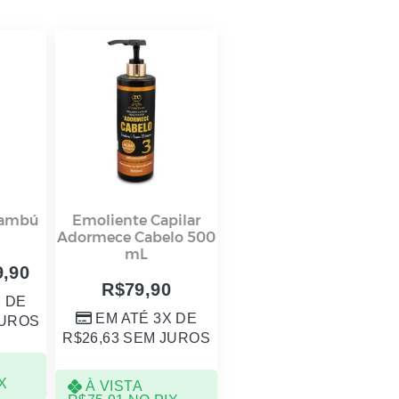
Bambú
Emoliente Capilar
Adormece Cabelo 500
mL
9,90
R$
79,90
X DE
EM ATÉ 3X DE
UROS
R$
26,63
SEM JUROS
X
À VISTA