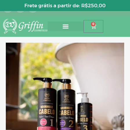
Entre ou cadastre-se
Frete grátis a partir de:
R$
250,00
0