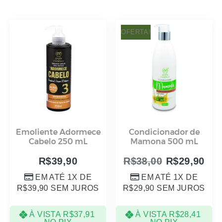
OFERTA!
Emoliente Adormece
Condicionador de
Cabelo 250 mL
Mamona 500 mL
R$
39,90
R$
38,00
R$
29,90
EM ATÉ 1X DE
EM ATÉ 1X DE
R$
39,90
SEM JUROS
R$
29,90
SEM JUROS
À VISTA
R$
37,91
À VISTA
R$
28,41